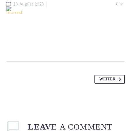


13. August 2023
Interest
WEITER
LEAVE
A COMMENT